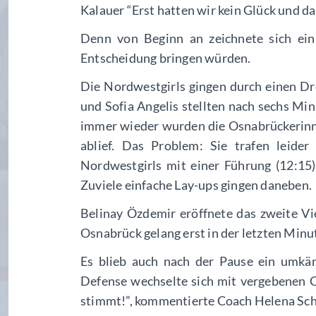
Kalauer “Erst hatten wir kein Glück und 
Denn von Beginn an zeichnete sich ei
Entscheidung bringen würden.
Die Nordwestgirls gingen durch einen Dr
und Sofia Angelis stellten nach sechs Mi
immer wieder wurden die Osnabrückerinn
ablief. Das Problem: Sie trafen leide
Nordwestgirls mit einer Führung (12:15) 
Zuviele einfache Lay-ups gingen daneben.
Belinay Özdemir eröffnete das zweite V
Osnabrück gelang erst in der letzten Minut
Es blieb auch nach der Pause ein umkäm
Defense wechselte sich mit vergebenen C
stimmt!”, kommentierte Coach Helena Schwa