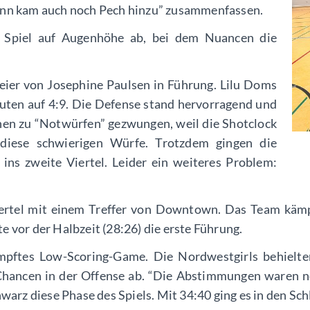
dann kam auch noch Pech hinzu” zusammenfassen.
n Spiel auf Augenhöhe ab, bei dem Nuancen die
eier von Josephine Paulsen in Führung. Lilu Doms
nuten auf 4:9. Die Defense stand hervorragend und
en zu “Notwürfen” gezwungen, weil die Shotclock
r diese schwierigen Würfe. Trotzdem gingen die
ins zweite Viertel. Leider ein weiteres Problem:
iertel mit einem Treffer von Downtown. Das Team kämpf
e vor der Halbzeit (28:26) die erste Führung.
pftes Low-Scoring-Game. Die Nordwestgirls behielten
hancen in der Offense ab. “Die Abstimmungen waren no
rz diese Phase des Spiels. Mit 34:40 ging es in den Sch